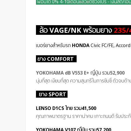
ผ่อนได้ 0% 4-10เดือนแล้วแต่ช่วงโปร - เงินสด/โอนล
ล้อ
VAGE/NK
พร้อมยาง
235/
เบอร์ยางสำหรับรถ
HONDA
Civic FC/FE, Accord
ยาง COMFORT
YOKOHAMA dB V55
3 E+
ญี่ปุ่น
รวม
52,900
นุ่มที่สุด เงียบที่สุด ความสุนทรีในการขับขี่ ตัวจบ
ยาง SPORT
LENSO D1CS ไทย
รวม41
,500
คุณภาพมาตรฐาน ราคาน่าคบ เกาะถนนดี รับประก
YOKOHAMA V107 ญี่ปุ่น
รวม57
,200