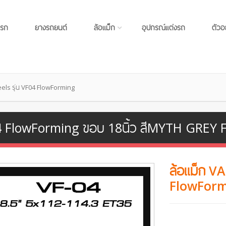
แรก
ยางรถยนต์
ล้อแม็ก
อุปกรณ์แต่งรถ
ตัวอ
els รุ่น VF04 FlowForming
04 FlowForming ขอบ 18นิ้ว สีMYTH GREY 
ล้อแม็ก V
FlowFor