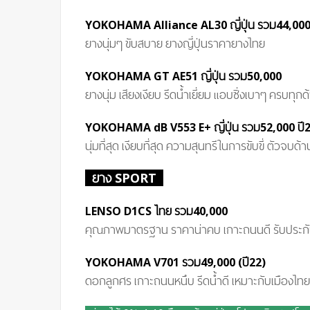
YOKOHAMA Alliance AL30 ญี่ปุ่น รวม44,00
ยางนุ่มๆ ขับสบาย ยางญี่ปุ่นราคายางไทย
YOKOHAMA GT AE51 ญี่ปุ่น
รวม50
,000
ยางนุ่ม เสียงเงียบ รีดน้ำเยี่ยม แอบซิ่งเบาๆ ครบทุก
YOKOHAMA dB V55
3 E+
ญี่ปุ่น
รวม
52,000 ปี
นุ่มที่สุด เงียบที่สุด ความสุนทรีในการขับขี่ ตัวจบ
ยาง SPORT
LENSO D1CS ไทย
รวม40
,000
คุณภาพมาตรฐาน ราคาน่าคบ เกาะถนนดี รับประก
YOKOHAMA V701
รวม
49,000
(ปี22)
ดอกลูกศร เกาะถนนหนึบ รีดน้ำดี เหมาะกับเมืองไท