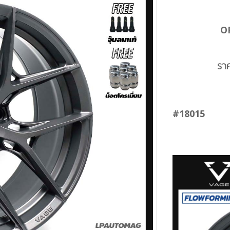
O
รา
#18015