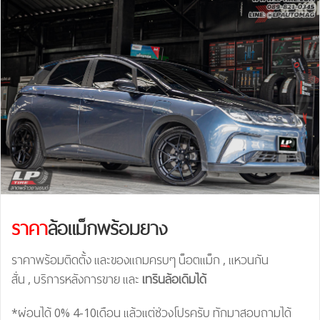
ราคา
ล้อแม็กพร้อมยาง
ราคาพร้อมติดตั้ง และของแถมครบๆ น็อตแม็ก , แหวนกัน
สั่น , บริการหลังการขาย และ
เทรินล้อเดิมได้
*ผ่อนได้ 0% 4-10เดือน แล้วแต่ช่วงโปรครับ ทักมาสอบถามได้