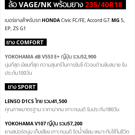
ล้อ
VAGE/NK
พร้อมยาง
235/40R18
เบอร์ยางสำหรับรถ
HONDA
Civic FC/FE, Accord G7.
MG
5,
EP, ZS G1
ยาง COMFORT
YOKOHAMA dB V55
3 E+
ญี่ปุ่น
รวม
52,900
นุ่มที่สุด เงียบที่สุด ความสุนทรีในการขับขี่ ตัวจบด้านขับสบาย รับ
ประกัน100วัน
ยาง SPORT
LENSO D1CS ไทย
รวม41
,500
คุณภาพมาตรฐาน ราคาน่าคบ เกาะถนนดี รับประกัน180วัน
YOKOHAMA V107 ญี่ปุ่น
รวม57
,200
ยางสปอร์ตนุ่ม เก็บเสียง เกาะถนนดี รีดน้ำเยี่ยม เหมาะกับใช้ในชีวิต