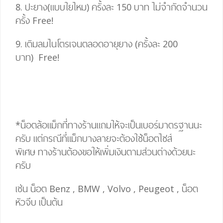
8. ปะยาง(แบบใยไหม) ครั้งละ 150 บาท ไม่จำกัดจำนวน
ครั้ง
Free!
9. เติมลมไนโตรเจนตลอดอายุยาง (ครั้งละ 200
บาท)
Free!
*น็อตล้อแม็กที่ทางร้านแถมให้จะเป็นเบอร์มาตรฐานนะ
ครับ แต่กรณีที่แม็กบางลายจะต้องใช้น็อตไซส์
พิเศษ
ทางร้านต้องขอให้เพิ่มเงินตามส่วนต่างด้วยนะ
ครับ
เช่น น็อต Benz , BMW , Volvo , Peugeot , น็อต
หัวจีบ เป็นต้น