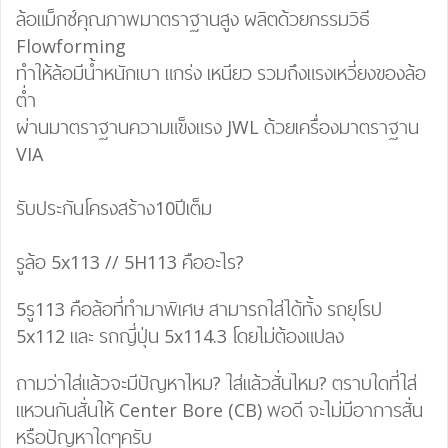
ล้อแม็กซ์คุณภาพมาตราฐานสูง ผลิตด้วยกรรมวิธี
Flowforming
ทำให้ล้อมีน้ำหนักเบา แกร่ง เหนียว รวมถึงแรงเหวี่ยงของล้อ
ต่ำ
ผ่านมาตราฐานความแข็งแรง JWL ด้วยเครื่องมาตราฐาน
VIA
รับประกันโครงสร้าง10ปีเต็ม
รูล้อ 5x113 // 5H113 คืออะไร?
5รู113 คือล้อที่ทำมาพิเศษ สามารถใส่ได้ทั้ง รถยุโรป
5x112 และ รถญี่ปุ่น 5x114.3 โดยไม่ต้องแปลง
ถามว่าใส่แล้วจะมีปัญหาไหม? ใส่แล้วสั่นไหม? ตราบใดที่ใส่
แหวนกันสั่นให้ Center Bore (CB) พอดี จะไม่มีอาการสั่น
หรือปัญหาใดๆครับ