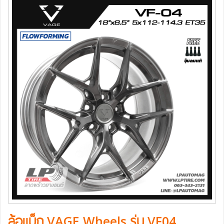
ล้อแม็ก VAGE Wheels รุ่น VF04