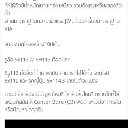
ทำให้ล้อมีน้ำหนักเบา แกร่ง เหนียว รวมถึงแรงเหวี่ยงของล้อ
ต่ำ
ผ่านมาตราฐานความแข็งแรง JWL ด้วยเครื่องมาตราฐาน
VIA
รับประกันโครงสร้าง10ปีเต็ม
รูล้อ 5x113 // 5H113 คืออะไร?
5รู113 คือล้อที่ทำมาพิเศษ สามารถใส่ได้ทั้ง รถยุโรป
5x112 และ รถญี่ปุ่น 5x114.3 โดยไม่ต้องแปลง
ถามว่าใส่แล้วจะมีปัญหาไหม? ใส่แล้วสั่นไหม? ตราบใดที่ใส่
แหวนกันสั่นให้ Center Bore (CB) พอดี จะไม่มีอาการสั่น
หรือปัญหาใดๆครับ