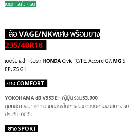
เดิมเทิร์นได้ครับ
ล้อ
VAGE/NKพิเศษ
พร้อมยาง
235/40R18
เบอร์ยางสำหรับรถ
HONDA
Civic FC/FE, Accord G7.
MG
5,
EP, ZS G1
ยาง COMFORT
YOKOHAMA dB V55
3 E+
ญี่ปุ่น
รวม53
,900
นุ่มที่สุด เงียบที่สุด ความสุนทรีในการขับขี่ ตัวจบด้านขับสบาย รับ
ประกัน100วัน
ยาง SPORT