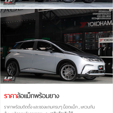
ราคา
ล้อแม็กพร้อมยาง
ราคาพร้อมติดตั้ง และของแถมครบๆ น็อตแม็ก , แหวนกัน