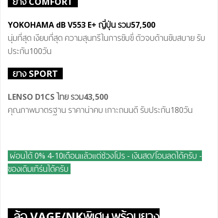
ยาง COMFORT
YOKOHAMA dB V55
3 E+
ญี่ปุ่น
รวม
57,500
นุ่มที่สุด เงียบที่สุด ความสุนทรีในการขับขี่ ตัวจบด้านขับสบาย รับ
ประกัน100วัน
ยาง SPORT
LENSO D1CS ไทย
รวม43
,500
คุณภาพมาตรฐาน ราคาน่าคบ เกาะถนนดี รับประกัน180วัน
ผ่อนได้ 0% 4-10เดือนแล้วแต่ช่วงโปร - เงินสด/โอนลดได้ครับ
-
ของเดิมเทิร์นได้ครับ
ล้อ
VAGE/NKพิเศษ
พร้อมยาง