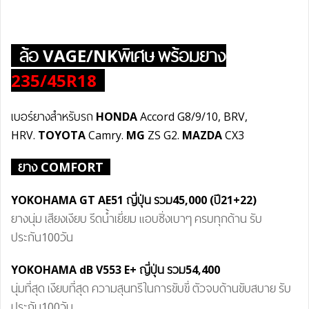
ล้อ
VAGE/NKพิเศษ
พร้อมยาง
235/45R18
เบอร์ยางสำหรับรถ
HONDA
Accord G8/9/10, BRV,
HRV.
TOYOTA
Camry.
MG
ZS G2.
MAZDA
CX3
ยาง COMFORT
YOKOHAMA GT AE51 ญี่ปุ่น
รวม45
,000 (ปี21+22)
ยางนุ่ม เสียงเงียบ รีดน้ำเยี่ยม แอบซิ่งเบาๆ ครบทุกด้าน รับ
ประกัน100วัน
YOKOHAMA dB V55
3 E+
ญี่ปุ่น
รวม54
,400
นุ่มที่สุด เงียบที่สุด ความสุนทรีในการขับขี่ ตัวจบด้านขับสบาย รับ
ประกัน100วัน