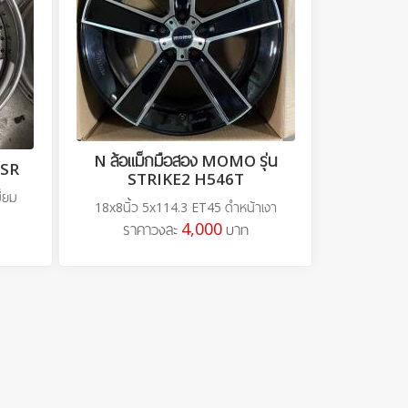
N ล้อแม็กมือสอง MOMO รุ่น
 SSR
STRIKE2 H546T
ี่ยม
18x8นิ้ว 5x114.3 ET45 ดำหน้าเงา
4,000
ราคาวงละ
บาท