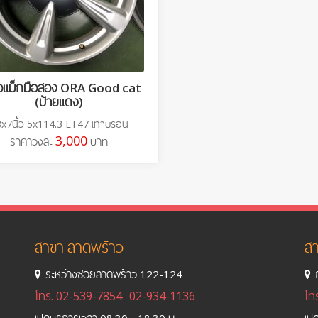
้อแม็กมือสอง ORA Good cat
(ป้ายแดง)
x7นิ้ว 5x114.3 ET47 เทาบรอน
3,000
ราคาวงละ
บาท
สาขา ลาดพร้าว
สา
ระหว่างซอยลาดพร้าว 122-124
โทร.
02-539-7854
02-934-1136
โท
เปิดบริการเวลา 08.30 - 18.30 น.
เป