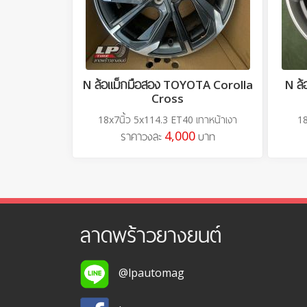
N ล้อแม็กมือสอง TOYOTA Corolla
N ล
Cross
18x7นิ้ว 5x114.3 ET40 เทาหน้าเงา
18
4,000
ราคาวงละ
บาท
ลาดพร้าวยางยนต์
@lpautomag