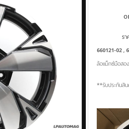
O
รา
660121-02 ,
6
ล้อแม็กซ์มือสอ
**รับประกันสินค