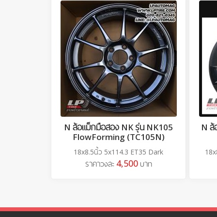
N ล้อแม็กมือสอง NK รุ่น NK105
N ล้
FlowForming (TC105N)
18x8.5นิ้ว 5x114.3 ET35 Dark
18x
4,500
ราคาวงละ
บาท