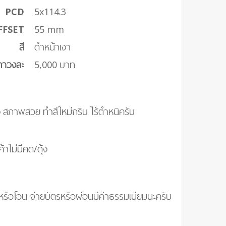
PCD
5x114.3
FFSET
55 mm
สี
ดำหน้าเงา
คาวงละ
5,000 บาท
ง สภาพสวย ทำสีใหม่กริบ ไร้ตำหนิครับ
้าไม่มีคด/ดุ้ง
หรือโอน จ่ายบัตรหรือผ่อนมีค่าธรรมเนียมนะครับ