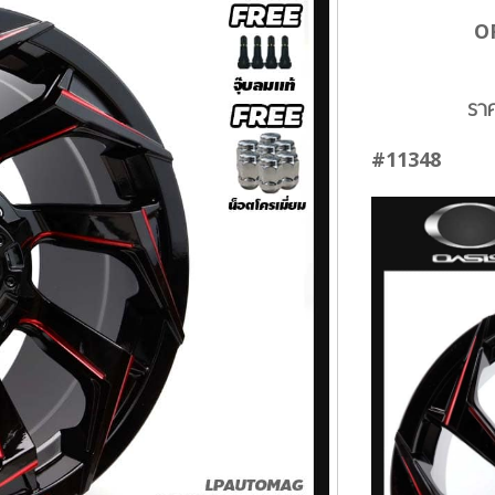
O
รา
#11348