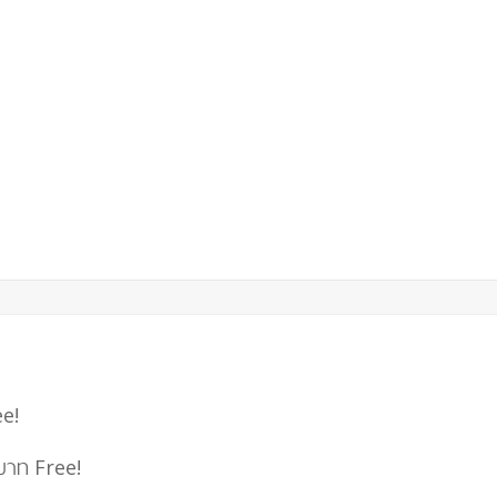
e!
 บาท
Free!