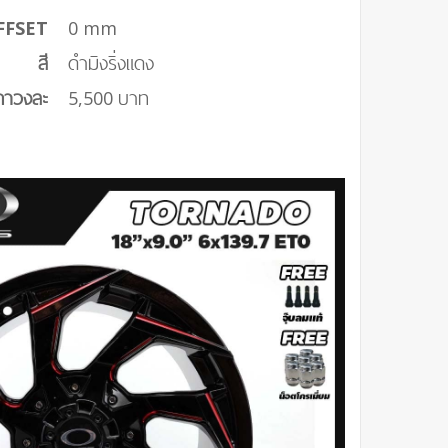
FFSET
0 mm
สี
ดำมิงริ่งแดง
คาวงละ
5,500 บาท