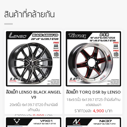
สินค้าที่คล้ายกัน
ล้อแม็ก LENSO BLACK ANGEL
ล้อแม็ก TORQ DSR by LENSO
V9
18x9.5นิ้ว 6x139.7 ET25 ดำมิงริ่งก้าน
20x9นิ้ว 6x139.7 ET20 ดำเงามิลลิ่
แดงขอบเงา
งก้านเงิน
ราคาวงละ
4,900
บาท
ราคาวงละ
9,000
บาท