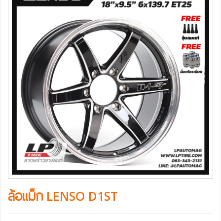
ล้อแม็ก LENSO D1ST