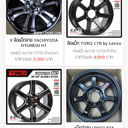
X ล้อแม็กลาย YACHIYODA
ล้อแม็ก TORQ CTR by Lenso
HYUNDAI H1
18x9นิ้ว 6x139.7 ET20 ดำด้าน
18x8นิ้ว 6x139.7 ET55 ดำหน้าเงา
ราคาวงละ
4,900
บาท
ราคาวงละ
5,500
บาท
แม็กล่าสุด LENSO RTF