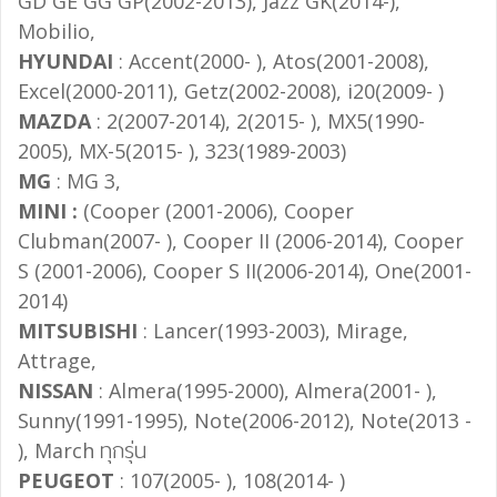
GD GE GG GP(2002-2013), Jazz GK(2014-),
Mobilio,
HYUNDAI
: Accent(2000- ), Atos(2001-2008),
Excel(2000-2011), Getz(2002-2008), i20(2009- )
MAZDA
: 2(2007-2014), 2(2015- ), MX5(1990-
2005), MX-5(2015- ), 323(1989-2003)
MG
: MG 3,
MINI :
(Cooper (2001-2006), Cooper
Clubman(2007- ), Cooper II (2006-2014), Cooper
S (2001-2006), Cooper S II(2006-2014), One(2001-
2014)
MITSUBISHI
: Lancer(1993-2003), Mirage,
Attrage,
NISSAN
: Almera(1995-2000), Almera(2001- ),
Sunny(1991-1995), Note(2006-2012), Note(2013 -
), March ทุกรุ่น
PEUGEOT
: 107(2005- ), 108(2014- )