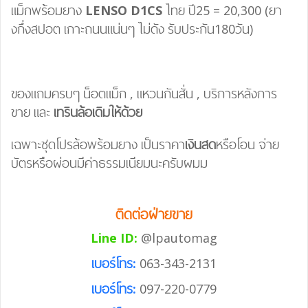
แม็กพร้อมยาง
LENSO D1CS
ไทย ปี25 = 20,300 (ยา
งกึ่งสปอต เกาะถนนแน่นๆ ไม่ดัง รับประกัน180วัน)
ของแถมครบๆ
น็อตแม็ก
,
แหวนกันสั่น
,
บริการหลังการ
ขาย
และ
เทรินล้อเดิมให้ด้วย
เฉพาะชุดโปรล้อพร้อมยาง เป็นราคา
เงินสด
หรือโอน จ่าย
บัตรหรือผ่อนมีค่าธรรมเนียมนะครับผมม
ติดต่อฝ่ายขาย
Line ID:
@lpautomag
เบอร์โทร:
063-343-2131
เบอร์โทร:
097-220-0779