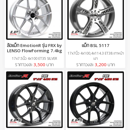
ล้อแม็ก EmotionR รุ่น FRX by
แม็ก BSL 5117
LENSO FlowForming 7.4kg
17x7นิ้ว 4x100,4x114.3 ET38 เทาหน้า
17x7.5นิ้ว 4x100 ET35 SILVER
เงา
ราคาวงละ
3,500
บาท
ราคาวงละ
3,200
บาท