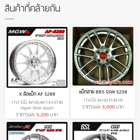
สินค้าที่คล้ายกัน
แม็กลาย BBS SSW S238
X ล้อแม็ก AF S288
17x7นิ้ว 4x100 ET40 HS
17x7.5นิ้ว 4x100,4x114.3 ET40
ราคาวงละ
3,000
บาท
Hyper Silver ขอบเงา
ราคาวงละ
3,200
บาท