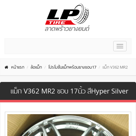
Toggle
navigat
หน้าแรก
ล้อแม็ก
โปรโมชั่นแม็กพร้อมยางขอบ17
แม็ก V362 MR2
แม็ก V362 MR2 ขอบ 17นิ้ว สีHyper Silver