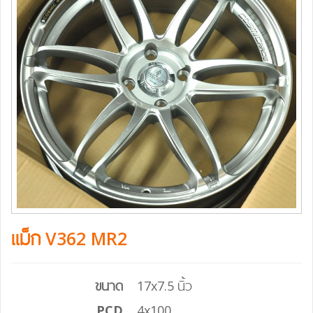
แม็ก V362 MR2
ขนาด
17x7.5 นิ้ว
PCD
4x100