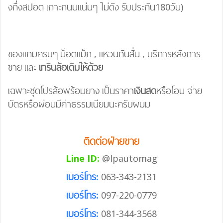
งกึ่งสปอต เกาะถนนแน่นๆ ไม่ดัง รับประกัน180วัน)
ของแถมครบๆ
น็อตแม็ก
,
แหวนกันสั่น
,
บริการหลังการ
ขาย
และ
เทรินล้อเดิมให้ด้วย
เฉพาะชุดโปรล้อพร้อมยาง เป็นราคา
เงินสด
หรือโอน จ่าย
บัตรหรือผ่อนมีค่าธรรมเนียมนะครับผมม
ติดต่อฝ่ายขาย
Line ID:
@lpautomag
เบอร์โทร:
063-343-2131
เบอร์โทร:
097-220-0779
เบอร์โทร:
081-344-3568