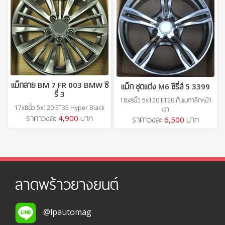
แม็กลาย BM 7 FR 003 BMW ซี
แม็ก ชุดแต่ง M6 ซีรี่ส์ 5 3399
รี่ 3
18x8นิ้ว 5x120 ET20 กันเมทาลิกหน้า
17x8นิ้ว 5x120 ET35 Hyper Black
เงา
ราคาวงละ
4,900
บาท
ราคาวงละ
6,500
บาท
ลาดพร้าวยางยนต์
@lpautomag