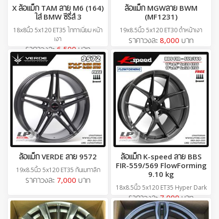
X ล้อแม็ก TAM ลาย M6 (164)
ล้อแม็ก MGWลาย BWM
ใส่ BMW ซีรี่ส์ 3
(MF1231)
18x8นิ้ว 5x120 ET35 ไททาเนี่ยม หน้า
19x8.5นิ้ว 5x120 ET30 ดำหน้าเงา
เงา
ราคาวงละ
8,000
บาท
ราคาวงละ
6,500
บาท
ล้อแม็ก VERDE ลาย 9572
ล้อแม็ก K-speed ลาย BBS
FIR-559/569 FlowForming
19x8.5นิ้ว 5x120 ET35 กันเมทาลิก
9.10 kg
ราคาวงละ
7,000
บาท
18x8.5นิ้ว 5x120 ET35 Hyper Dark
ราคาวงละ
7,000
บาท