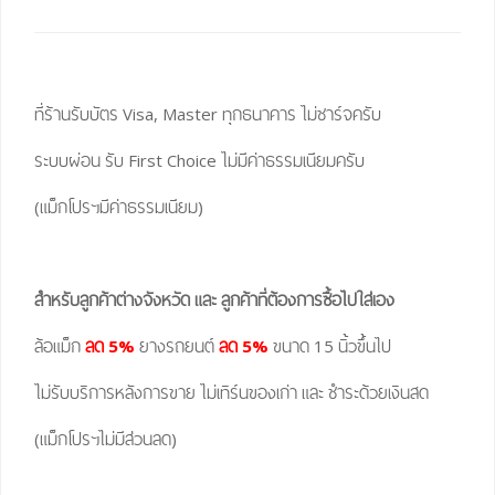
ที่ร้านรับบัตร Visa, Master ทุกธนาคาร ไม่ชาร์จครับ
ระบบผ่อน รับ First Choice ไม่มีค่าธรรมเนียมครับ
(แม็กโปรฯมีค่าธรรมเนียม)
สำหรับลูกค้าต่างจังหวัด และ ลูกค้าที่ต้องการซื้อไปใส่เอง
ล้อแม็ก
ลด 5%
ยางรถยนต์
ลด 5%
ขนาด 15 นิ้วขึ้นไป
ไม่รับบริการหลังการขาย ไม่เทิร์นของเก่า และ ชำระด้วยเงินสด
(แม็กโปรฯไม่มีส่วนลด)