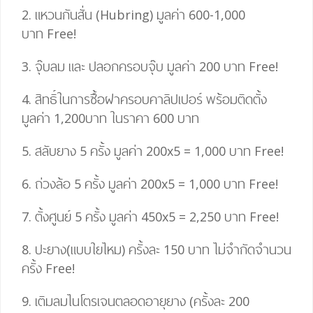
2. แหวนกันสั่น (Hubring) มูลค่า 600-1,000
บาท
Free!
3. จุ๊บลม และ ปลอกครอบจุ๊บ มูลค่า 200 บาท
Free!
4.
สิทธิ์ในการซื้อฝาครอบคาลิปเปอร์ พร้อมติดตั้ง
มูลค่า 1,200บาท ในราคา 600 บาท
5. สลับยาง 5 ครั้ง มูลค่า 200
x
5
=
1,000 บาท
Free!
6. ถ่วงล้อ 5 ครั้ง มูลค่า 200
x
5
=
1,000 บาท
Free!
7. ตั้งศูนย์ 5 ครั้ง มูลค่า 450
x
5
= 2,25
0 บาท
Free!
8. ปะยาง(แบบใยไหม) ครั้งละ 150 บาท ไม่จำกัดจำนวน
ครั้ง
Free!
9. เติมลมไนโตรเจนตลอดอายุยาง (ครั้งละ 200