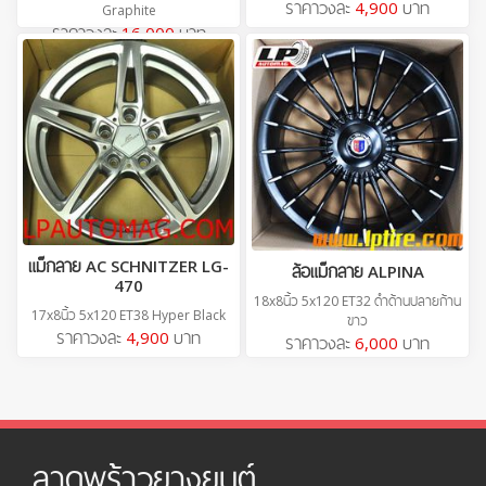
ราคาวงละ
4,900
บาท
Graphite
ราคาวงละ
16,000
บาท
แม็กลาย AC SCHNITZER LG-
ล้อแม็กลาย ALPINA
470
18x8นิ้ว 5x120 ET32 ดำด้านปลายก้าน
17x8นิ้ว 5x120 ET38 Hyper Black
ขาว
ราคาวงละ
4,900
บาท
ราคาวงละ
6,000
บาท
ลาดพร้าวยางยนต์