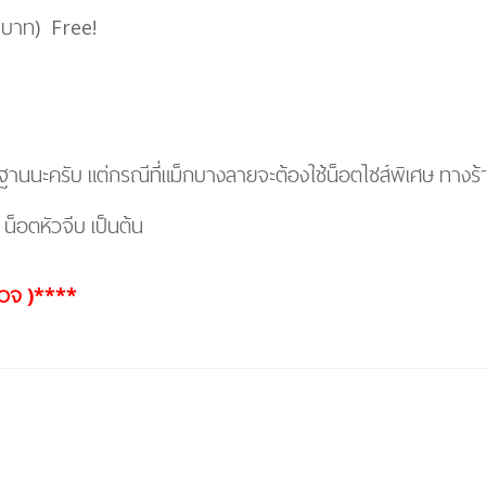
 บาท)
Free!
รฐานนะครับ แต่กรณีที่แม็กบางลายจะต้องใช้น็อตไซส์พิเศษ
ทางร้
็อตหัวจีบ เป็นต้น
 ตวจ )****