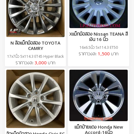
Xแม็กมือสอง Nissan TEANA สี
เงิน 16 นิ้ว
N ล้อแม็กมือสอง TOYOTA
16x6.5นิ้ว 5x114.3 ET50
CAMRY
ราคาวงละ
1,500
บาท
17x7นิ้ว 5x114.3 ET45 Hyper Black
ราคาวงละ
3,000
บาท
แม็กป้ายแดง Honda New
Accord-16นิ้ว
ล้อแม็กมือสอง Honda Civic FC