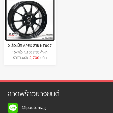
X ล้อแม็ก APEX ลาย KT007
15x7นิ้ว 4x100 ET35 ดำเงา
ราคาวงละ
2,700
บาท
ลาดพร้าวยางยนต์
@lpautomag