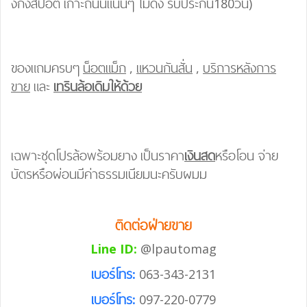
งกึ่งสปอต เกาะถนนแน่นๆ ไม่ดัง รับประกัน180วัน)
ของแถมครบๆ
น็อตแม็ก
,
แหวนกันสั่น
,
บริการหลังการ
ขาย
และ
เทรินล้อเดิมให้ด้วย
เฉพาะชุดโปรล้อพร้อมยาง เป็นราคา
เงินสด
หรือโอน จ่าย
บัตรหรือผ่อนมีค่าธรรมเนียมนะครับผมม
ติดต่อฝ่ายขาย
Line ID:
@lpautomag
เบอร์โทร:
063-343-2131
เบอร์โทร:
097-220-0779