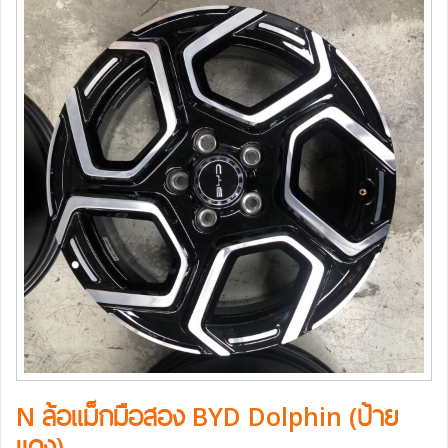
N ล้อแม็กมือสอง BYD Dolphin (ป้าย
แดง)