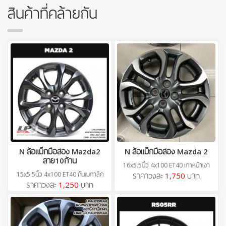
สินค้าที่คล้ายกัน
N ล้อแม็กมือสอง Mazda2
N ล้อแม็กมือสอง Mazda 2
ลาย10ก้าน
16x5.5นิ้ว 4x100 ET40 เทาหน้าเงา
15x5.5นิ้ว 4x100 ET40 กันเมทาลิค
ราคาวงละ
1,750
บาท
ราคาวงละ
1,250
บาท