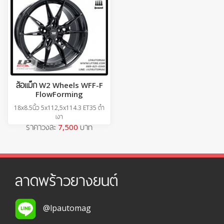
ล้อแม็ก W2 Wheels WFF-F
FlowForming
18x8.5นิ้ว 5x112,5x114.3 ET35 ดำ
เงา
ราคาวงละ
7,500
บาท
ลาดพร้าวยางยนต์
@lpautomag