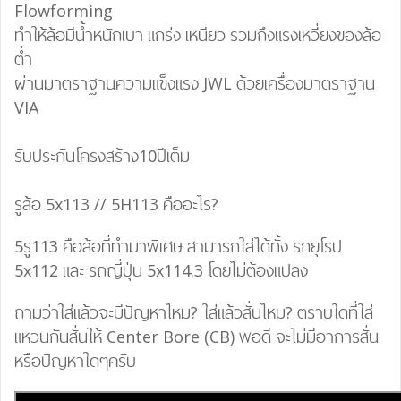
Flowforming
ทำให้ล้อมีน้ำหนักเบา แกร่ง เหนียว รวมถึงแรงเหวี่ยงของล้อ
ต่ำ
ผ่านมาตราฐานความแข็งแรง JWL ด้วยเครื่องมาตราฐาน
VIA
รับประกันโครงสร้าง10ปีเต็ม
รูล้อ 5x113 // 5H113 คืออะไร?
5รู113 คือล้อที่ทำมาพิเศษ สามารถใส่ได้ทั้ง รถยุโรป
5x112 และ รถญี่ปุ่น 5x114.3 โดยไม่ต้องแปลง
ถามว่าใส่แล้วจะมีปัญหาไหม? ใส่แล้วสั่นไหม? ตราบใดที่ใส่
แหวนกันสั่นให้ Center Bore (CB) พอดี จะไม่มีอาการสั่น
หรือปัญหาใดๆครับ