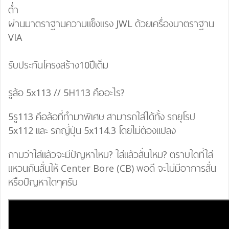
ต่ำ
ผ่านมาตราฐานความแข็งแรง JWL ด้วยเครื่องมาตราฐาน
VIA
รับประกันโครงสร้าง10ปีเต็ม
รูล้อ 5x113 // 5H113 คืออะไร?
5รู113 คือล้อที่ทำมาพิเศษ สามารถใส่ได้ทั้ง รถยุโรป
5x112 และ รถญี่ปุ่น 5x114.3 โดยไม่ต้องแปลง
ถามว่าใส่แล้วจะมีปัญหาไหม? ใส่แล้วสั่นไหม? ตราบใดที่ใส่
แหวนกันสั่นให้ Center Bore (CB) พอดี จะไม่มีอาการสั่น
หรือปัญหาใดๆครับ