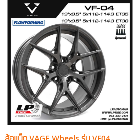
ล้อแม็ก VAGE Wheels รุ่น VF04