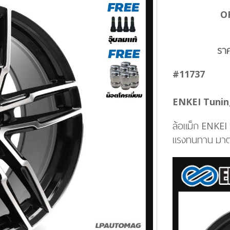
O
รา
#11737
ENKEI Tuning
ล้อแม็ก ENKEI
แรงทนทาน มาต