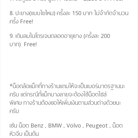
8. ปะยาง(แบบใยไหม) ครั้งละ 150 บาท ไม่จำกัดจำนวน
ครั้ง
Free!
9. เติมลมไนโตรเจนตลอดอายุยาง (ครั้งละ 200
บาท)
Free!
*น็อตล้อแม็กที่ทางร้านแถมให้จะเป็นเบอร์มาตรฐานนะ
ครับ แต่กรณีที่แม็กบางลายจะต้องใช้น็อตไซส์
พิเศษ
ทางร้านต้องขอให้เพิ่มเงินตามส่วนต่างด้วยนะ
ครับ
เช่น น็อต Benz , BMW , Volvo , Peugeot , น็อต
หัวจีบ เป็นต้น