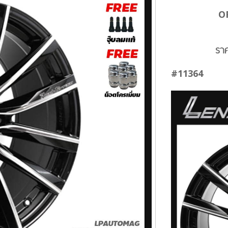
O
รา
#11364