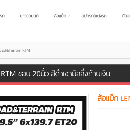
แรก
ยางรถยนต์
ล้อแม็ก
อุปกรณ์แต่งรถ
ตัวอ
Road&Terrain RTM
M ขอบ 20นิ้ว สีดำเงามิลลิ่งก้านเงิน
ล้อแม็ก 