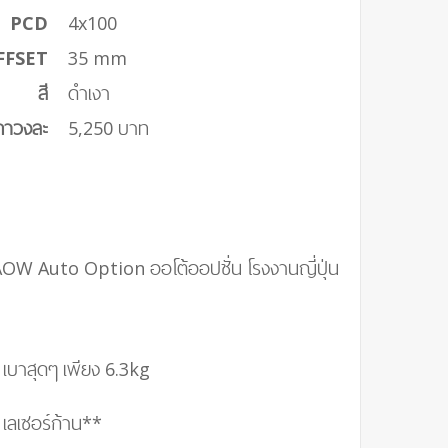
PCD
4x100
FFSET
35 mm
สี
ดำเงา
คาวงละ
5,250 บาท
OW Auto Option ออโต้ออปชั่น โรงงานญี่ปุ่น
บาสุดๆ เพียง 6.3kg
 เลเซอร์ก้าน**