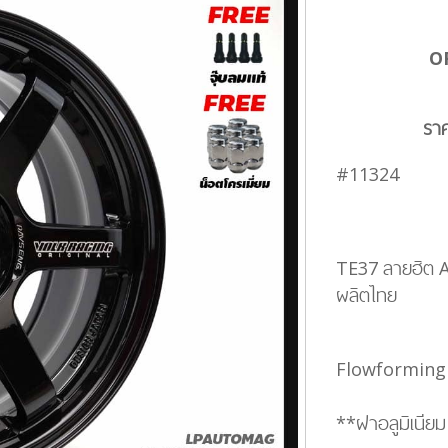
O
รา
#11324
TE37 ลายฮิต A
ผลิตไทย
Flowforming เ
**ฝาอลูมิเนียม