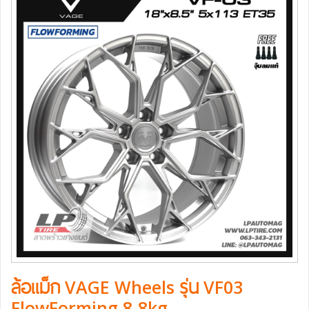
ล้อแม็ก VAGE Wheels รุ่น VF03
FlowForming 8.8kg