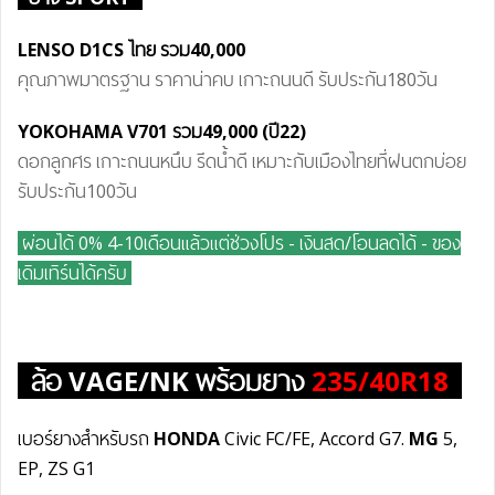
LENSO D1CS ไทย
รวม40
,000
คุณภาพมาตรฐาน ราคาน่าคบ เกาะถนนดี รับประกัน180วัน
YOKOHAMA V701
รวม
49,000
(ปี22)
ดอกลูกศร เกาะถนนหนึบ รีดน้ำดี เหมาะกับเมืองไทยที่ฝนตกบ่อย
รับประกัน100วัน
ผ่อนได้ 0% 4-10เดือนแล้วแต่ช่วงโปร - เงินสด/โอนลดได้ - ของ
เดิมเทิร์นได้ครับ
ล้อ
VAGE/NK
พร้อมยาง
235/40R18
เบอร์ยางสำหรับรถ
HONDA
Civic FC/FE, Accord G7.
MG
5,
EP, ZS G1