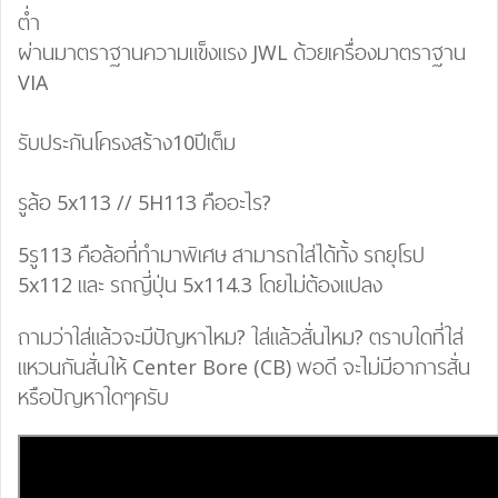
ต่ำ
ผ่านมาตราฐานความแข็งแรง JWL ด้วยเครื่องมาตราฐาน
VIA
รับประกันโครงสร้าง10ปีเต็ม
รูล้อ 5x113 // 5H113 คืออะไร?
5รู113 คือล้อที่ทำมาพิเศษ สามารถใส่ได้ทั้ง รถยุโรป
5x112 และ รถญี่ปุ่น 5x114.3 โดยไม่ต้องแปลง
ถามว่าใส่แล้วจะมีปัญหาไหม? ใส่แล้วสั่นไหม? ตราบใดที่ใส่
แหวนกันสั่นให้ Center Bore (CB) พอดี จะไม่มีอาการสั่น
หรือปัญหาใดๆครับ