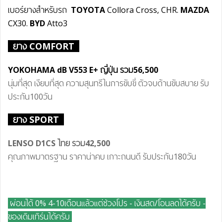
เบอร์ยางสำหรับรถ
TOYOTA
Collora Cross, CHR.
MAZDA
CX30.
BYD
Atto3
ยาง COMFORT
YOKOHAMA dB V55
3 E+
ญี่ปุ่น
รวม
56,500
นุ่มที่สุด เงียบที่สุด ความสุนทรีในการขับขี่ ตัวจบด้านขับสบาย รับ
ประกัน100วัน
ยาง SPORT
LENSO D1CS ไทย
รวม42
,500
คุณภาพมาตรฐาน ราคาน่าคบ เกาะถนนดี รับประกัน180วัน
ผ่อนได้ 0% 4-10เดือนแล้วแต่ช่วงโปร - เงินสด/โอนลดได้ครับ
-
ของเดิมเทิร์นได้ครับ