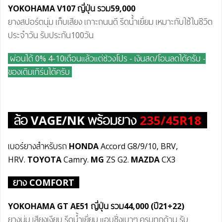
YOKOHAMA V107 ญี่ปุ่น
รวม59
,000
ยางสปอร์ตนุ่ม เก็บเสียง เกาะถนนดี รีดน้ำเยี่ยม เหมาะกับใช้ในชีวิต
ประจำวัน รับประกัน100วัน
ผ่อนได้ 0% 4-10เดือนแล้วแต่ช่วงโปร - เงินสด/โอนลดได้ครับ
-
ของเดิมเทิร์นได้ครับ
ล้อ
VAGE/NK
พร้อมยาง
235/45R18
เบอร์ยางสำหรับรถ
HONDA
Accord G8/9/10, BRV,
HRV.
TOYOTA
Camry.
MG
ZS G2.
MAZDA
CX3
ยาง COMFORT
YOKOHAMA GT AE51 ญี่ปุ่น
รวม44
,000 (ปี21+22)
ยางนุ่ม เสียงเงียบ รีดน้ำเยี่ยม แอบซิ่งเบาๆ ครบทุกด้าน รับ