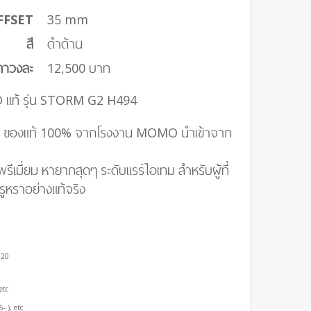
FFSET
35 mm
สี
ดำด้าน
คาวงละ
12,500 บาท
 แท้ รุ่น STORM G2 H494
ลี ของแท้ 100% จากโรงงาน MOMO นำเข้าจาก
ีเมี่ยม หายากสุดๆ ระดับแรร์ไอเท
ม สำหรั
บผู้ที่
ูหราอย่างแท้จริง
120
etc
- ), etc