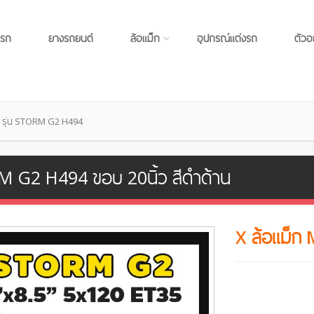
แรก
ยางรถยนต์
ล้อแม็ก
อุปกรณ์แต่งรถ
ตัวอ
้ รุ่น STORM G2 H494
M G2 H494 ขอบ 20นิ้ว สีดำด้าน
X ล้อแม็ก