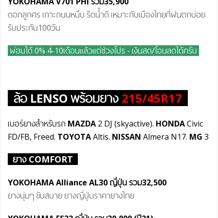
YOKOHAMA V701 PHI
รวม35
,9
00
ดอกลูกศร เกาะถนนหนึบ รีดน้ำดี เหมาะกับเมืองไทยที่ฝนตกบ่อย
รับประกัน100วัน
ผ่อน
ได้
0% 4-10เดือนแล้วแต่ช่วงโปร - เงินสด/โอนลดได้ครับ
ล้อ
LENSO
พร้อมยาง
215/45R17
เบอร์ยางสำหรับรถ
MAZDA
2 DJ (skyactive).
HONDA
Civic
FD/FB,
Freed.
TOYOTA
Altis.
NISSAN
Almera N17.
MG
3
ยาง COMFORT
YOKOHAMA Alliance AL30 ญี่ปุ่น
รวม32
,5
00
ยางนุ่มๆ ขับสบาย ยางญี่ปุ่นราคายางไทย