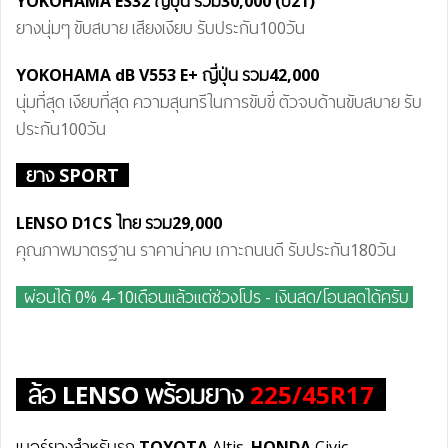
YOKOHAMA ES32 ญี่ปุ่น
รวม
30
,00
0 (ปี21)
ยางนุ่มๆ ขับสบาย เสียงเงียบ รับประกัน100วัน
YOKOHAMA dB
V55
3 E+
ญี่ปุ่น
รวม42
,0
00
นุ่มที่สุด เงียบที่สุด ความสุนทรีในการขับขี่ ตัวจบด้านขับสบาย รับ
ประกัน100วัน
ยาง SPORT
LENSO D1CS ไทย รวม29
,0
00
คุณภาพมาตรฐาน ราคาน่าคบ เกาะถนนดี รับประกัน180วัน
ผ่อน
ได้
0% 4-10เดือนแล้วแต่ช่วงโปร - เงินสด/โอนลดได้ครับ
ล้อ
LENSO
พร้อมยาง
225/45R17
เบอร์ยางสำหรับรถ
TOYOTA
Altis.
HONDA
Civic