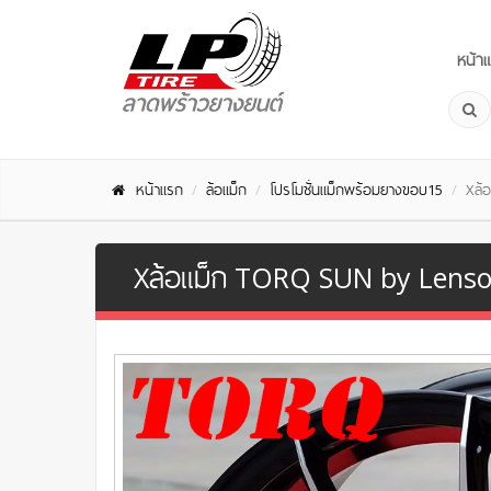
หน้า
หน้าแรก
ล้อแม็ก
โปรโมชั่นแม็กพร้อมยางขอบ15
Xล้
Xล้อแม็ก TORQ SUN by Lenso ข