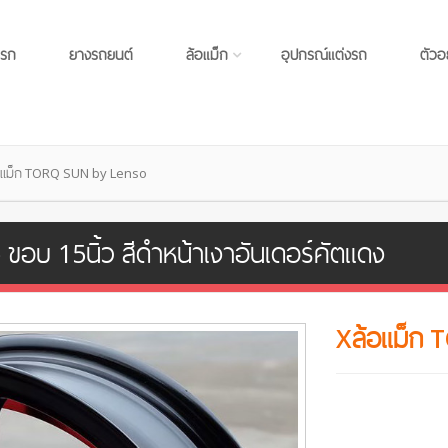
แรก
ยางรถยนต์
ล้อแม็ก
อุปกรณ์แต่งรถ
ตัวอ
อแม็ก TORQ SUN by Lenso
อบ 15นิ้ว สีดำหน้าเงาอันเดอร์คัตแดง
Xล้อแม็ก