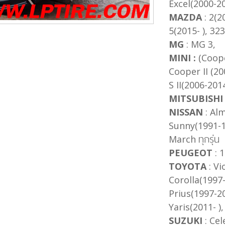
Excel(2000-20
MAZDA
: 2(2
5(2015- ), 32
MG
: MG 3,
MINI :
(Coop
Cooper II (2
S II(2006-201
MITSUBISHI
NISSAN
: Alm
Sunny(1991-1
March ทุกรุ่น
PEUGEOT
: 1
TOYOTA
: Vi
Corolla(1997
Prius(1997-20
Yaris(2011- ),
SUZUKI
: Cel