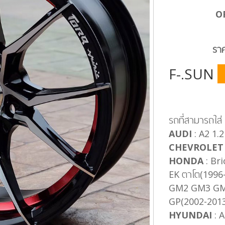
O
รา
F-.SUN
รถที่สามารถใส่
AUDI
: A2 1.
CHEVROLET
HONDA
: Bri
EK ตาโต(1996-
GM2 GM3 GM
GP(2002-2013)
HYUNDAI
: A