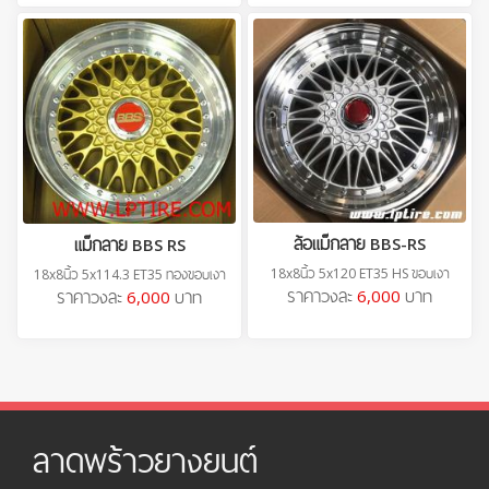
ล้อแม็กลาย BBS-RS
แม็กลาย BBS RS
18x8นิ้ว 5x120 ET35 HS ขอบเงา
18x8นิ้ว 5x114.3 ET35 ทองขอบเงา
ราคาวงละ
6,000
บาท
ราคาวงละ
6,000
บาท
ลาดพร้าวยางยนต์