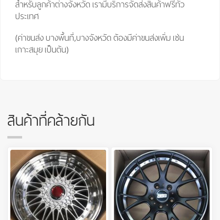
สำหรับลูกค้าต่างจังหวัด เรามีบริการจัดส่งสินค้าฟรีทั่ว
ประเทศ
(ค่าขนส่ง บางพื้นที่,บางจังหวัด ต้องมีค่าขนส่งเพิ่ม เช่น
เกาะสมุย เป็นต้น)
สินค้าที่คล้ายกัน