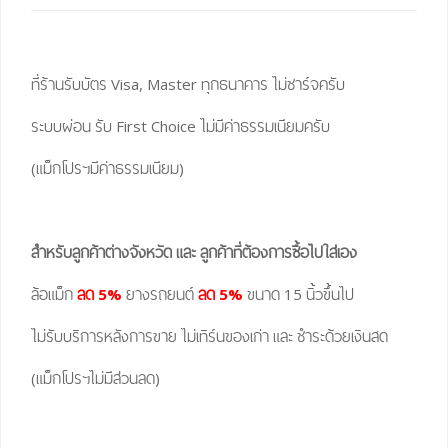
ที่ร้านรับบัตร Visa, Master ทุกธนาคาร ไม่ชาร์จครับ
ระบบผ่อน รับ First Choice ไม่มีค่าธรรมเนียมครับ
(แม็กโปรฯมีค่าธรรมเนียม)
สำหรับลูกค้าต่างจังหวัด และ ลูกค้าที่ต้องการซื้อไปใส่เอง
ล้อแม็ก
ลด 5%
ยางรถยนต์
ลด 5%
ขนาด 15 นิ้วขึ้นไป
ไม่รับบริการหลังการขาย ไม่เทิร์นของเก่า และ ชำระด้วยเงินสด
(แม็กโปรฯไม่มีส่วนลด)