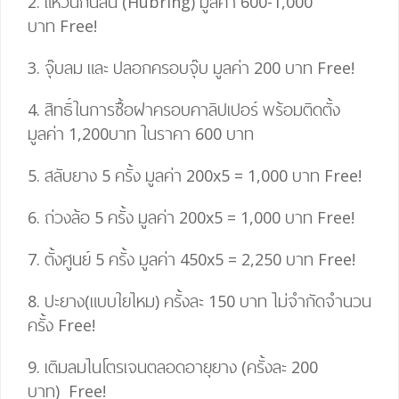
2. แหวนกันสั่น (Hubring) มูลค่า 600-1,000
บาท
Free!
3. จุ๊บลม และ ปลอกครอบจุ๊บ มูลค่า 200 บาท
Free!
4.
สิทธิ์ในการซื้อฝาครอบคาลิปเปอร์ พร้อมติดตั้ง
มูลค่า 1,200บาท ในราคา 600 บาท
5. สลับยาง 5 ครั้ง มูลค่า 200
x
5
=
1,000 บาท
Free!
6. ถ่วงล้อ 5 ครั้ง มูลค่า 200
x
5
=
1,000 บาท
Free!
7. ตั้งศูนย์ 5 ครั้ง มูลค่า 450
x
5
= 2,25
0 บาท
Free!
8. ปะยาง(แบบใยไหม) ครั้งละ 150 บาท ไม่จำกัดจำนวน
ครั้ง
Free!
9. เติมลมไนโตรเจนตลอดอายุยาง (ครั้งละ 200
บาท)
Free!