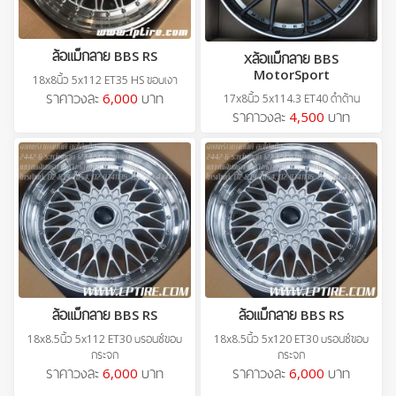
ล้อแม็กลาย BBS RS
Xล้อแม็กลาย BBS
MotorSport
18x8นิ้ว 5x112 ET35 HS ขอบเงา
ราคาวงละ
6,000
บาท
17x8นิ้ว 5x114.3 ET40 ดำด้าน
ราคาวงละ
4,500
บาท
ล้อแม็กลาย BBS RS
ล้อแม็กลาย BBS RS
18x8.5นิ้ว 5x112 ET30 บรอนซ์ขอบ
18x8.5นิ้ว 5x120 ET30 บรอนซ์ขอบ
กระจก
กระจก
ราคาวงละ
6,000
บาท
ราคาวงละ
6,000
บาท