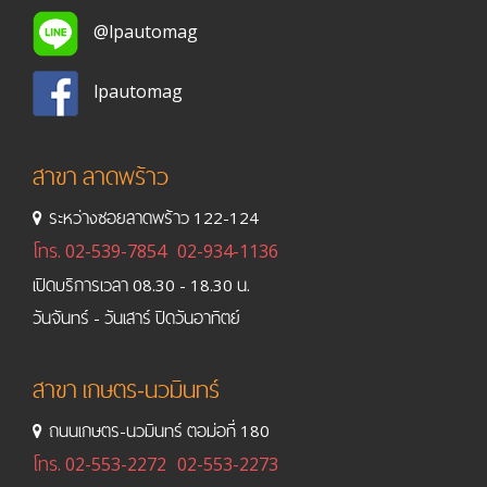
@lpautomag
lpautomag
สาขา ลาดพร้าว
ระหว่างซอยลาดพร้าว 122-124
โทร.
02-539-7854
02-934-1136
เปิดบริการเวลา 08.30 - 18.30 น.
วันจันทร์ - วันเสาร์ ปิดวันอาทิตย์
สาขา เกษตร-นวมินทร์
ถนนเกษตร-นวมินทร์ ตอม่อที่ 180
โทร.
02-553-2272
02-553-2273