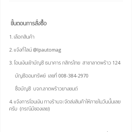
ขั้นตอนการสั่งซื้อ
1. เลือกสินค้า
2. แจ้งที่ไลน์
@lpautomag
3. โอนเงินเข้าบัญชี ธนาคาร กสิกรไทย สาขาลาดพร้าว 124
บัญชีออมทรัพย์ เลขที่ 008-384-2970
ชื่อบัญชี บจก.ลาดพร้าวยางยนต์
4. แจ้งการโอนเงิน ทางร้านจะจัดส่งสินค้าให้ภายในวันนั้นเลย
ครับ (กรณีมีของเลย)