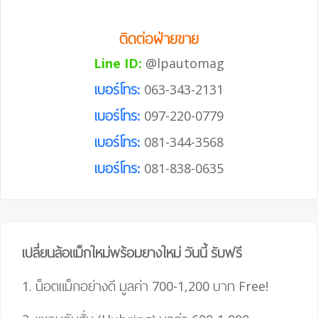
ติดต่อฝ่ายขาย
Line ID:
@lpautomag
เบอร์โทร:
063-343-2131
เบอร์โทร:
097-220-0779
เบอร์โทร:
081-344-3568
เบอร์โทร:
081-838-0635
เปลี่ยนล้อแม็กใหม่พร้อมยางใหม่ วันนี้ รับฟรี
1. น็อตแม็กอย่างดี มูลค่า 700-1,200 บาท
Free!