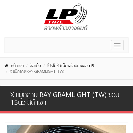
Toggle
navigat
หน้าแรก
ล้อแม็ก
โปรโมชั่นแม็กพร้อมยางขอบ15
X แม็กลาย RAY GRAMLIGHT (TW)
X แม็กลาย RAY GRAMLIGHT (TW) ขอบ
15นิ้ว สีดำเงา