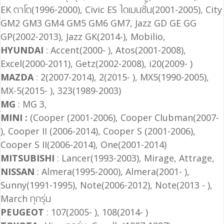
EK ตาโต(1996-2000), Civic ES ไดเมนชั่น(2001-2005), City
GM2 GM3 GM4 GM5 GM6 GM7, Jazz GD GE GG
GP(2002-2013), Jazz GK(2014-), Mobilio,
HYUNDAI
: Accent(2000- ), Atos(2001-2008),
Excel(2000-2011), Getz(2002-2008), i20(2009- )
MAZDA
: 2(2007-2014), 2(2015- ), MX5(1990-2005),
MX-5(2015- ), 323(1989-2003)
MG
: MG 3,
MINI :
(Cooper (2001-2006), Cooper Clubman(2007-
), Cooper II (2006-2014), Cooper S (2001-2006),
Cooper S II(2006-2014), One(2001-2014)
MITSUBISHI
: Lancer(1993-2003), Mirage, Attrage,
NISSAN
: Almera(1995-2000), Almera(2001- ),
Sunny(1991-1995), Note(2006-2012), Note(2013 - ),
March ทุกรุ่น
PEUGEOT
: 107(2005- ), 108(2014- )