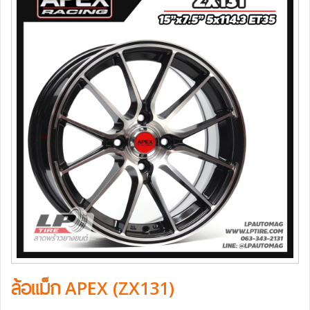
ล้อแม็ก APEX (ZX131)