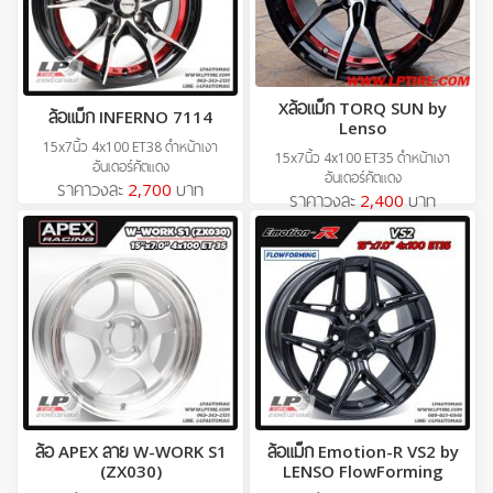
Xล้อแม็ก TORQ SUN by
ล้อแม็ก INFERNO 7114
Lenso
15x7นิ้ว 4x100 ET38 ดำหน้าเงา
15x7นิ้ว 4x100 ET35 ดำหน้าเงา
อันเดอร์คัตแดง
อันเดอร์คัตแดง
ราคาวงละ
2,700
บาท
ราคาวงละ
2,400
บาท
ล้อ APEX ลาย W-WORK S1
ล้อแม็ก Emotion-R VS2 by
(ZX030)
LENSO FlowForming