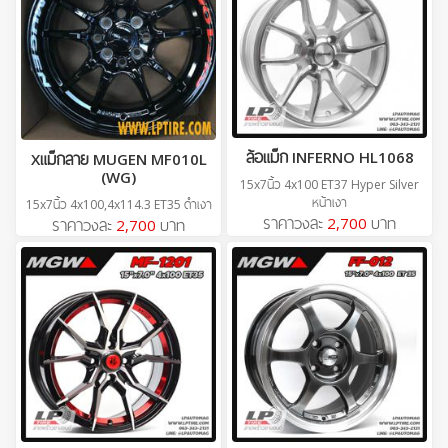
ล้อแม็ก INFERNO HL1068
Xแม็กลาย MUGEN MF010L
(WG)
15x7นิ้ว 4x100 ET37 Hyper Silver
หน้าเงา
15x7นิ้ว 4x100,4x114.3 ET35 ดำเงา
ราคาวงละ
2,700
บาท
ราคาวงละ
2,700
บาท