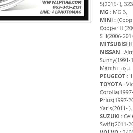
5(2015- ), 32
MG
: MG 3,
MINI :
(Coop
Cooper II (2
S II(2006-201
MITSUBISHI
NISSAN
: Alm
Sunny(1991-1
March ทุกรุ่น
PEUGEOT
: 1
TOYOTA
: Vi
Corolla(1997
Prius(1997-20
Yaris(2011- ),
SUZUKI
: Cel
Swift(2011-20
VOLVO
: 340