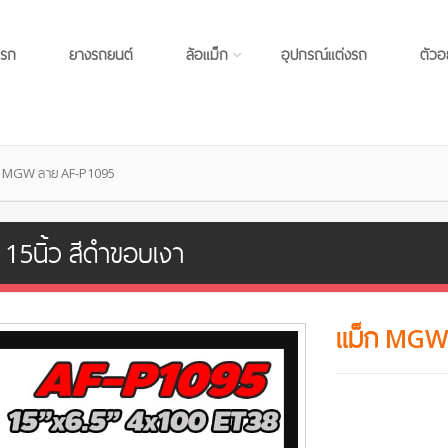
แรก
ยางรถยนต์
ล้อแม็ก
อุปกรณ์แต่งรถ
ตัวอ
ก MGW ลาย AF-P1095
5นิ้ว สีดำขอบเงา
แม็ก MGW