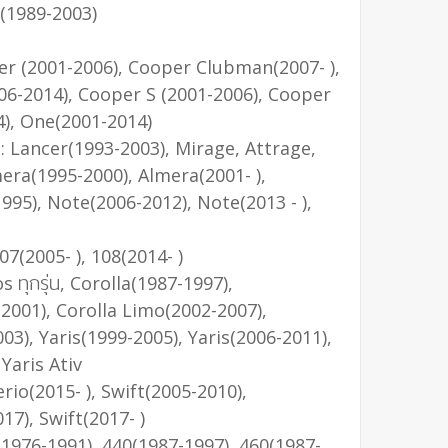
3(1989-2003)
er (2001-2006), Cooper Clubman(2007- ),
006-2014), Cooper S (2001-2006), Cooper
4), One(2001-2014)
: Lancer(1993-2003), Mirage, Attrage,
era(1995-2000), Almera(2001- ),
995), Note(2006-2012), Note(2013 - ),
07(2005- ), 108(2014- )
os ทุกรุ่น, Corolla(1987-1997),
-2001), Corolla Limo(2002-2007),
03), Yaris(1999-2005), Yaris(2006-2011),
 Yaris Ativ
erio(2015- ), Swift(2005-2010),
17), Swift(2017- )
(1976-1991), 440(1987-1997), 460(1987-