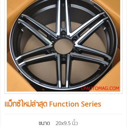
เเม็กซ์ใหม่ล่าสุด Function Series
ขนาด
20x9.5 นิ้ว