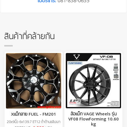
เบอร์โทร:
081-838-0635
สินค้าที่คล้ายกัน
ล้อแม็ก VAGE Wheels รุ่น
Xแม็กลาย FUEL - FM201
VF08 FlowForming 10.60
20x9นิ้ว 6x139.7 ET12 ดำด้านขลิปเงา
kg