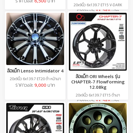
ราคาวงละ
6,500
บาท
20x9นิ้ว 6x139.7 ET15 V-DARK
ราคาวงละ
11,250
บาท
ล้อแม็ก Lenso Intimidator 4
ล้อแม็ก ORI Wheels รุ่น
20x9นิ้ว 6x139.7 ET20 ดำ หน้าเงา
CHAPTER-7 FlowForming
ราคาวงละ
9,000
บาท
12.08kg
20x9นิ้ว 6x139.7 ET15 ดำเงา
ราคาวงละ
11,250
บาท