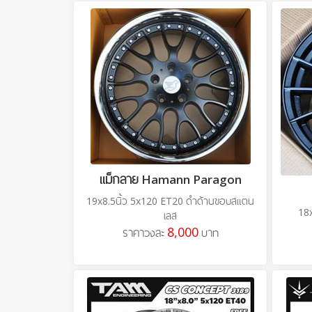
แม็กลาย Hamann Paragon
19x8.5นิ้ว 5x120 ET20 ดำด้านขอบสแตน
18x
เลส
8,000
ราคาวงละ
บาท