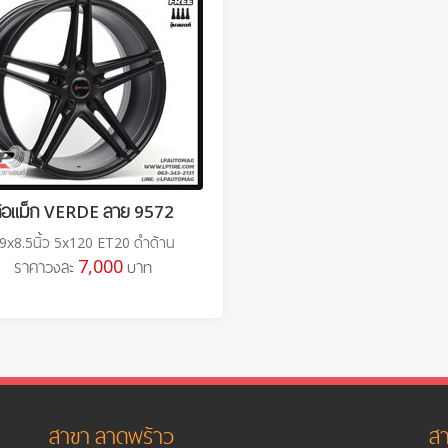
ล้อแม็ก VERDE ลาย 9572
9x8.5นิ้ว 5x120 ET20 ดำด้าน
7,000
ราคาวงละ
บาท
สาขา ลาดพร้าว
สา