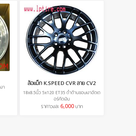
ล้อแม็ก K.SPEED CVR ลาย CV2
เงา
18x8.5นิ้ว 5x120 ET35 ดำด้านขอบเงาอัดเด
อร์คัดเงิน
6,000
ราคาวงละ
บาท