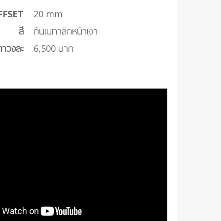
FFSET
20 mm
สี
กันเมทาลิกหน้าเงา
คาวงละ
6,500 บาท