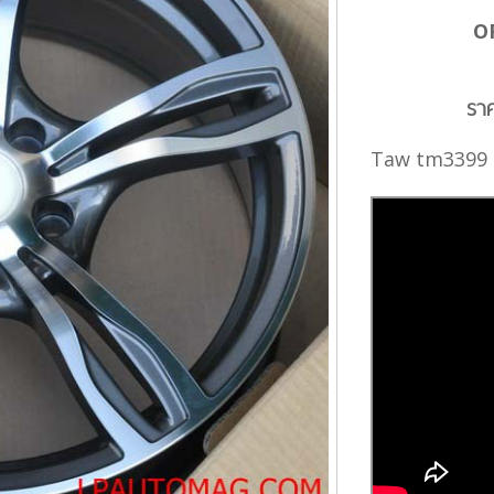
O
รา
Taw tm3399