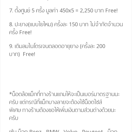
7. ตั้งศูนย์ 5 ครั้ง มูลค่า 450
x
5
= 2,25
0 บาท
Free!
8. ปะยาง(แบบใยไหม) ครั้งละ 150 บาท ไม่จำกัดจำนวน
ครั้ง
Free!
9. เติมลมไนโตรเจนตลอดอายุยาง (ครั้งละ 200
บาท)
Free!
*น็อตล้อแม็กที่ทางร้านแถมให้จะเป็นเบอร์มาตรฐานนะ
ครับ แต่กรณีที่แม็กบางลายจะต้องใช้น็อตไซส์
พิเศษ
ทางร้านต้องขอให้เพิ่มเงินตามส่วนต่างด้วยนะ
ครับ
เช่น น็อต Benz , BMW , Volvo , Peugeot , น็อต