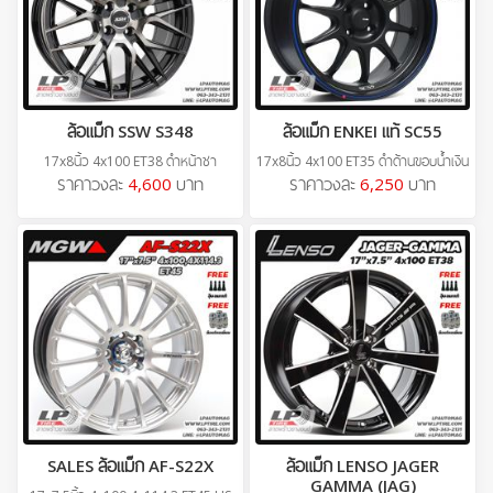
ล้อแม็ก SSW S348
ล้อแม็ก ENKEI แท้ SC55
17x8นิ้ว 4x100 ET38 ดำหน้าชา
17x8นิ้ว 4x100 ET35 ดำด้านขอบน้ำเงิน
ราคาวงละ
4,600
บาท
ราคาวงละ
6,250
บาท
SALES ล้อแม็ก AF-S22X
ล้อแม็ก LENSO JAGER
GAMMA (JAG)