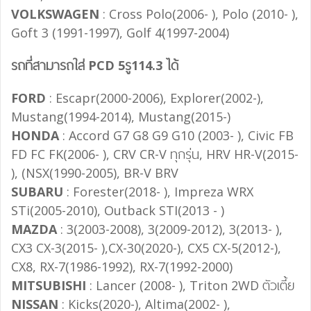
VOLKSWAGEN
: Cross Polo(2006- ), Polo (2010- ),
Goft 3 (1991-1997), Golf 4(1997-2004)
รถที่สามารถใส่ PCD 5รู114.3 ได้
FORD
: Escapr(2000-2006), Explorer(2002-),
Mustang(1994-2014), Mustang(2015-)
HONDA
: Accord G7 G8 G9 G10 (2003- ), Civic FB
FD FC FK(2006- ), CRV CR-V ทุกรุ่น, HRV HR-V(2015-
), (NSX(1990-2005), BR-V BRV
SUBARU
: Forester(2018- ), Impreza WRX
STi(2005-2010), Outback STI(2013 - )
MAZDA
: 3(2003-2008), 3(2009-2012), 3(2013- ),
CX3 CX-3(2015- ),CX-30(2020-), CX5 CX-5(2012-),
CX8, RX-7(1986-1992), RX-7(1992-2000)
MITSUBISHI
: Lancer (2008- ), Triton 2WD ตัวเตี้ย
NISSAN
: Kicks(2020-), Altima(2002- ),