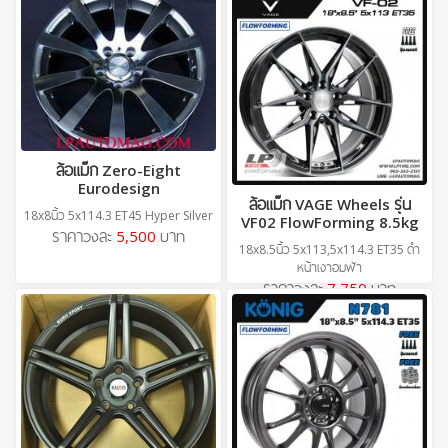
ล้อแม็ก Zero-Eight
Eurodesign
ล้อแม็ก VAGE Wheels รุ่น
18x8นิ้ว 5x114.3 ET45 Hyper Silver
VF02 FlowForming 8.5kg
ราคาวงละ
5,500
บาท
18x8.5นิ้ว 5x113,5x114.3 ET35 ดำ
หน้าเงาอมฟ้า
ราคาวงละ
7,750
บาท