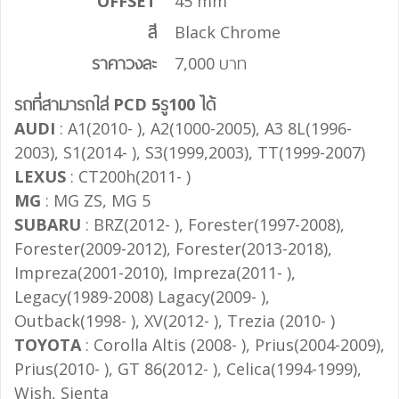
OFFSET
45 mm
สี
Black Chrome
ราคาวงละ
7,000 บาท
รถที่สามารถใส่ PCD 5รู100 ได้
AUDI
: A1(2010- ), A2(1000-2005), A3 8L(1996-
2003), S1(2014- ), S3(1999,2003), TT(1999-2007)
LEXUS
: CT200h(2011- )
MG
: MG ZS, MG 5
SUBARU
: BRZ(2012- ), Forester(1997-2008),
Forester(2009-2012), Forester(2013-2018),
Impreza(2001-2010), Impreza(2011- ),
Legacy(1989-2008) Lagacy(2009- ),
Outback(1998- ), XV(2012- ), Trezia (2010- )
TOYOTA
: Corolla Altis (2008- ), Prius(2004-2009),
Prius(2010- ), GT 86(2012- ), Celica(1994-1999),
Wish, Sienta