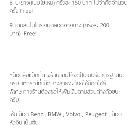
8. ปะยาง(แบบใยไหม) ครั้งละ 150 บาท ไม่จำกัดจำนวน
ครั้ง
Free!
9. เติมลมไนโตรเจนตลอดอายุยาง (ครั้งละ 200
บาท)
Free!
*น็อตล้อแม็กที่ทางร้านแถมให้จะเป็นเบอร์มาตรฐานนะ
ครับ แต่กรณีที่แม็กบางลายจะต้องใช้น็อตไซส์
พิเศษ
ทางร้านต้องขอให้เพิ่มเงินตามส่วนต่างด้วยนะ
ครับ
เช่น น็อต Benz , BMW , Volvo , Peugeot , น็อต
หัวจีบ เป็นต้น