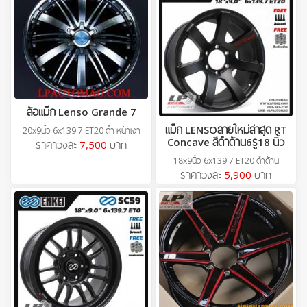
ล้อแม็ก Lenso Grande 7
แม็ก LENSOลายใหม่ล่าสุด RT
20x9นิ้ว 6x139.7 ET20 ดำ หน้าเงา
Concave สีดำด้าน6รู18 นิ้ว
ราคาวงละ
7,500
บาท
18x9นิ้ว 6x139.7 ET20 ดำด้าน
ราคาวงละ
5,900
บาท