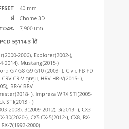
FFSET
40 mm
สี
Chome 3D
คาวงละ
7,900 บาท
 PCD 5รู114.3 ได้
r(2000-2006), Explorer(2002-),
-2014), Mustang(2015-)
ord G7 G8 G9 G10 (2003- ), Civic FB FD
, CRV CR-V ทุกรุ่น, HRV HR-V(2015- ),
05), BR-V BRV
rester(2018- ), Impreza WRX STi(2005-
k STI(2013 - )
003-2008), 3(2009-2012), 3(2013- ), CX3
CX-30(2020-), CX5 CX-5(2012-), CX8, RX-
, RX-7(1992-2000)