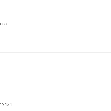
งินสด
้าว 124