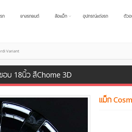
แรก
ยางรถยนต์
ล้อแม็ก
อุปกรณ์แต่งรถ
ตัวอ
rdi Variant
ขอบ 18นิ้ว สีChome 3D
แม็ก Cosm