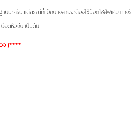
รฐานนะครับ แต่กรณีที่แม็กบางลายจะต้องใช้น็อตไซส์พิเศษ
ทางร้
็อตหัวจีบ เป็นต้น
 ตวจ )****