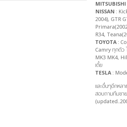
MITSUBISHI
NISSAN
: Kic
2004), GTR GT
Primara(2002-
R34, Teana(20
TOYOTA
: Co
Camry ทุกตัว 
MK3 MK4, Hilu
เตี้ย
TESLA
: Mode
และอื่นๆอีกหลาย
สอบถามทีมขายไ
(updated..20