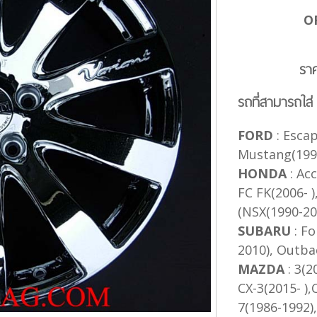
O
รา
รถที่สามารถใส่
FORD
: Escap
Mustang(1994
HONDA
: Acc
FC FK(2006- )
(NSX(1990-20
SUBARU
: Fo
2010), Outbac
MAZDA
: 3(2
CX-3(2015- ),
7(1986-1992)