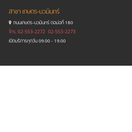
สาขา เกษตร-นวมินทร์
ถนนเกษตร-นวมินทร์ ตอม่อที่ 180
โทร.
02-553-2272
02-553-2273
เปิดบริการทุกวัน 09.00 - 19.00