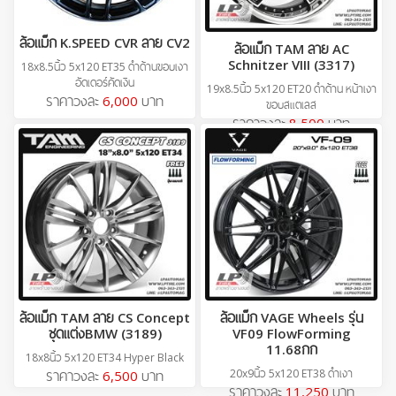
ล้อแม็ก K.SPEED CVR ลาย CV2
ล้อแม็ก TAM ลาย AC
Schnitzer VIII (3317)
18x8.5นิ้ว 5x120 ET35 ดำด้านขอบเงา
อัดเดอร์คัดเงิน
19x8.5นิ้ว 5x120 ET20 ดำด้าน หน้าเงา
ราคาวงละ
6,000
บาท
ขอบสแตเลส
ราคาวงละ
8,500
บาท
ล้อแม็ก TAM ลาย CS Concept
ล้อแม็ก VAGE Wheels รุ่น
ชุดแต่งBMW (3189)
VF09 FlowForming
11.68กก
18x8นิ้ว 5x120 ET34 Hyper Black
20x9นิ้ว 5x120 ET38 ดำเงา
ราคาวงละ
6,500
บาท
ราคาวงละ
11,250
บาท