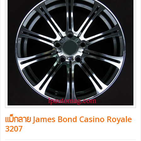
แม็กลาย James Bond Casino Royale
3207