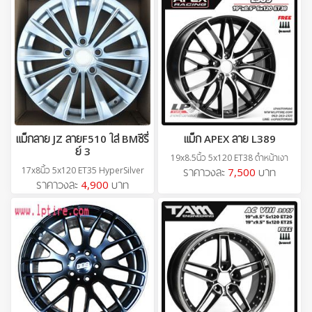
แม็กลาย JZ ลายF510 ใส่ BMซีรี่
แม็ก APEX ลาย L389
ย์ 3
19x8.5นิ้ว 5x120 ET38 ดำหน้าเงา
17x8นิ้ว 5x120 ET35 HyperSilver
ราคาวงละ
7,500
บาท
ราคาวงละ
4,900
บาท