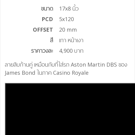
ขนาด
17x8 นิ้ว
PCD
5x120
OFFSET
20 mm
สี
เทา หน้าเงา
ราคาวงละ
4,900 บาท
ลายสิบก้านคู่ เหมือนกับที่ใส่รถ Aston Martin DBS ของ
James Bond ในภาค Casino Royale