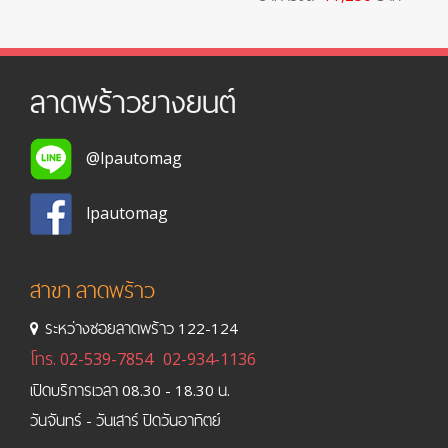
ลาดพร้าวยางยนต์
@lpautomag
lpautomag
สาขา ลาดพร้าว
ระหว่างซอยลาดพร้าว 122-124
โทร.
02-539-7854
02-934-1136
เปิดบริการเวลา 08.30 - 18.30 น.
วันจันทร์ - วันเสาร์ ปิดวันอาทิตย์